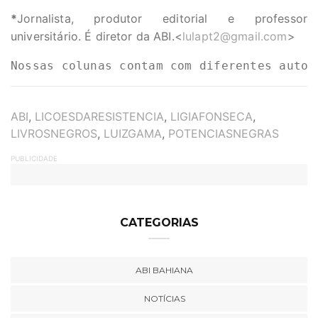
*
Jornalista, produtor editorial e professor
universitário. É diretor da ABI.<
lulapt2@gmail.com
>
Nossas colunas contam com diferentes autor
TAGS
ABI
,
LICOESDARESISTENCIA
,
LIGIAFONSECA
,
LIVROSNEGROS
,
LUIZGAMA
,
POTENCIASNEGRAS
PUBLICIDADE
CATEGORIAS
ABI BAHIANA
NOTÍCIAS