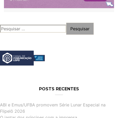
PESQUISAR
POR:
POSTS RECENTES
ABI e Emus/UFBA promovem Série Lunar Especial na
Flipelô 2026
O jantar dos príncipes com a imprensa