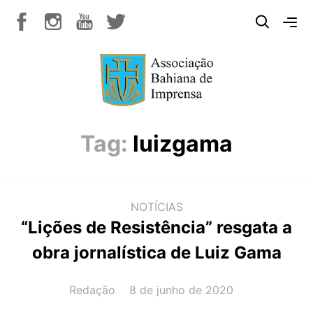
Tag:
luizgama
NOTÍCIAS
“Lições de Resistência” resgata a
obra jornalística de Luiz Gama
AUTOR(A):
DATA:
Redação
8 de junho de 2020