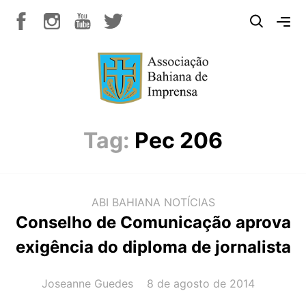
Tag:
Pec 206
ABI BAHIANA
NOTÍCIAS
Conselho de Comunicação aprova
exigência do diploma de jornalista
AUTOR(A):
DATA:
Joseanne Guedes
8 de agosto de 2014