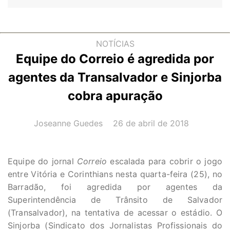
NOTÍCIAS
Equipe do Correio é agredida por
agentes da Transalvador e Sinjorba
cobra apuração
AUTOR(A):
DATA:
Joseanne Guedes
26 de abril de 2018
Equipe do jornal
Correio
escalada para cobrir o jogo
entre Vitória e Corinthians nesta quarta-feira (25), no
Barradão, foi agredida por agentes da
Superintendência de Trânsito de Salvador
(Transalvador), na tentativa de acessar o estádio. O
Sinjorba (Sindicato dos Jornalistas Profissionais do