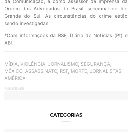
de Comunicação, e como assessor de imprensa da
Ordem dos Advogados do Brasil, seccional do Rio
Grande do Sul. As circunstâncias do crime estão
sendo investigadas.
*Com informações da RSF, Diário de Notícias (Pt) e
ABI
TAGS
MÍDIA
,
VIOLÊNCIA
,
JORNALISMO
,
SEGURANÇA
,
MÉXICO
,
ASSASSINATO
,
RSF
,
MORTE
,
JORNALISTAS
,
AMÉRICA
PUBLICIDADE
CATEGORIAS