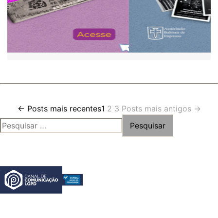
Paginação
←
Posts
mais recentes
1
2
3
Posts
mais antigos
→
PESQUISAR
de
POR:
posts