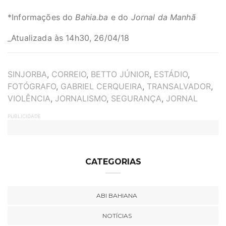
*Informações do
Bahia.ba
e do
Jornal da Manhã
_Atualizada às 14h30, 26/04/18
TAGS
SINJORBA
,
CORREIO
,
BETTO JÚNIOR
,
ESTÁDIO
,
FOTÓGRAFO
,
GABRIEL CERQUEIRA
,
TRANSALVADOR
,
VIOLÊNCIA
,
JORNALISMO
,
SEGURANÇA
,
JORNAL
PUBLICIDADE
CATEGORIAS
ABI BAHIANA
NOTÍCIAS