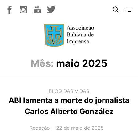
Mês:
maio 2025
BLOG DAS VIDAS
ABI lamenta a morte do jornalista
Carlos Alberto González
AUTOR(A):
DATA:
Redação
22 de maio de 2025