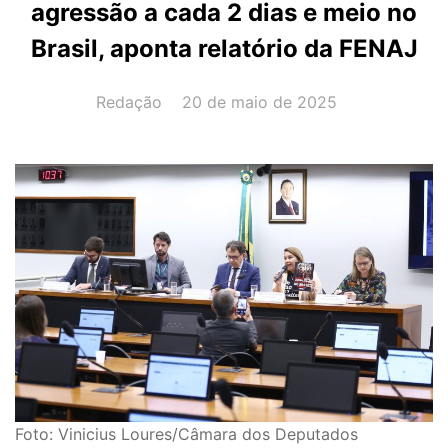
agressão a cada 2 dias e meio no
Brasil, aponta relatório da FENAJ
AUTOR(A):
DATA:
Redação
20 de maio de 2025
Foto: Vinicius Loures/Câmara dos Deputados