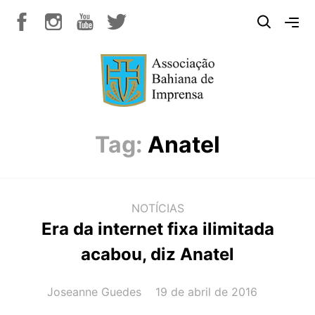
Tag:
Anatel
NOTÍCIAS
Era da internet fixa ilimitada
acabou, diz Anatel
AUTOR(A):
DATA:
Joseanne Guedes
19 de abril de 2016