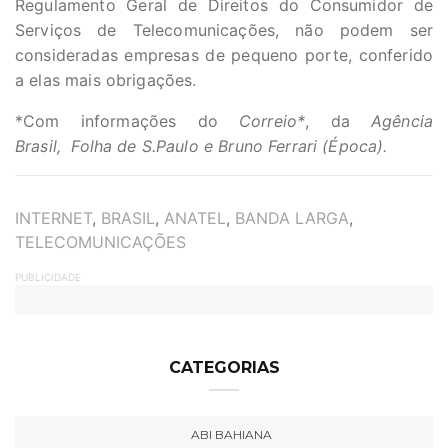
Regulamento Geral de Direitos do Consumidor de
Serviços de Telecomunicações, não podem ser
consideradas empresas de pequeno porte, conferido
a elas mais obrigações.
*Com informações do
Correio*
, da
Agência
Brasil,
Folha de S.Paulo e Bruno Ferrari (Época).
TAGS
INTERNET
,
BRASIL
,
ANATEL
,
BANDA LARGA
,
TELECOMUNICAÇÕES
PUBLICIDADE
CATEGORIAS
ABI BAHIANA