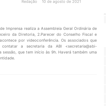
AUTOR(A):
DATA:
Redação
10 de agosto de 2021
P
 de Imprensa realiza a Assembleia Geral Ordinária de
nceiro da Diretoria, 2.Parecer do Conselho Fiscal e
 acontece por videoconferência. Os associados que
m contatar a secretaria da ABI <
secretaria@abi-
a sessão, que tem início às 9h. Haverá também uma
entidade.