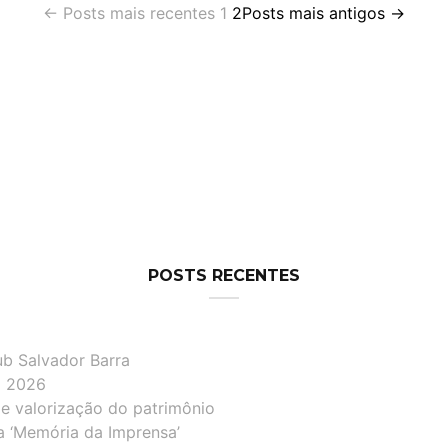
←
Posts
mais recentes
1
2
Posts
mais antigos
→
POSTS RECENTES
ub Salvador Barra
lô 2026
de valorização do patrimônio
a ‘Memória da Imprensa’