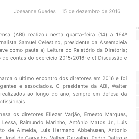
AUTOR(A):
DATA:
Joseanne Guedes
15 de dezembro de 2016
P
nsa (ABI) realizou nesta quarta-feira (14) a 164ª
rnalista Samuel Celestino, presidente da Assembleia
eve como pauta a) Leitura do Relatório da Diretoria;
 de contas do exercício 2015/2016; e c) Discussão e
arca o último encontro dos diretores em 2016 e foi
igentes e associados. O presidente da ABI, Walter
s realizados ao longo do ano, sempre em defesa da
fissionais.
esa os diretores Eliezer Varjão, Ernesto Marques,
r Lessa, Raimundo Marinho, Antônio Matos Jr., Luis
ito de Almeida, Luis Hermano Abbehusen, Antonio
on José de Carvalho, Valber Carvalho, Pedro Daltro e