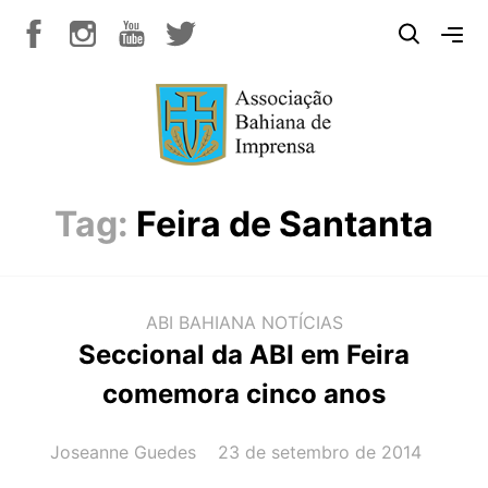
Tag:
Feira de Santanta
ABI BAHIANA
NOTÍCIAS
Seccional da ABI em Feira
comemora cinco anos
AUTOR(A):
DATA:
Joseanne Guedes
23 de setembro de 2014