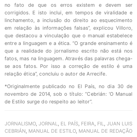
no fato de que os erros existem e devem ser
corrigidos. E isto inclui, em tempos de viralidade e
linchamento, a inclusão do direito ao esquecimento
em relação às informações falsas”, explicou Villoro,
que destacou a vinculação que o manual estabelece
entre a linguagem e a ética. “O grande ensinamento é
que a realidade do jornalismo escrito não está nos
fatos, mas na linguagem. Através das palavras chega-
se aos fatos. Por isso a correção de estilo é uma
relação ética”, concluiu o autor de Arrecife.
*Originalmente publicado no El País, no dia 30 de
novembro de 2014, sob o título: “Cebrián: ‘O Manual
de Estilo surge do respeito ao leitor”.
TAGS
JORNALISMO
,
JORNAL
,
EL PAÍS
,
FEIRA
,
FIL
,
JUAN LUIS
CEBRIÁN
,
MANUAL DE ESTILO
,
MANUAL DE REDAÇÃO