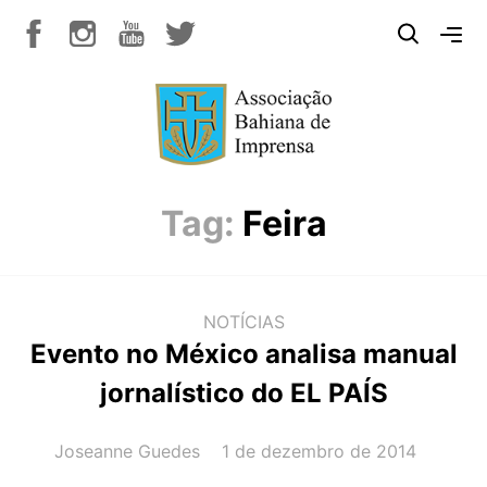
Tag:
Feira
NOTÍCIAS
Evento no México analisa manual
jornalístico do EL PAÍS
AUTOR(A):
DATA:
Joseanne Guedes
1 de dezembro de 2014