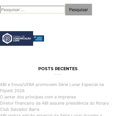
PESQUISAR
POR:
POSTS RECENTES
ABI e Emus/UFBA promovem Série Lunar Especial na
Flipelô 2026
O jantar dos príncipes com a imprensa
Diretor financeiro da ABI assume presidência do Rotary
Club Salvador Barra
ABI realiza edição especial da Série Lunar durante a