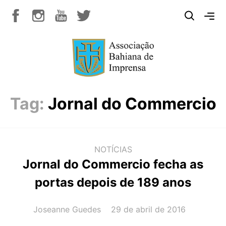
Tag:
Jornal do Commercio
NOTÍCIAS
Jornal do Commercio fecha as
portas depois de 189 anos
AUTOR(A):
DATA:
Joseanne Guedes
29 de abril de 2016