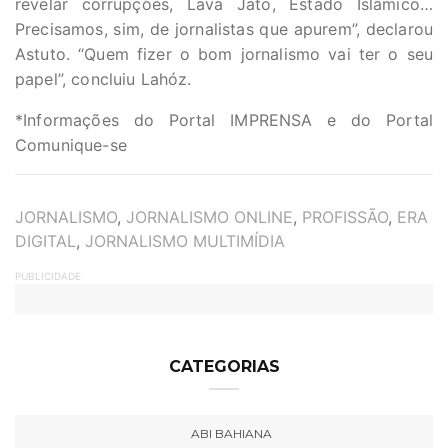
revelar corrupções, Lava Jato, Estado Islâmico…
Precisamos, sim, de jornalistas que apurem”, declarou
Astuto. “Quem fizer o bom jornalismo vai ter o seu
papel”, concluiu Lahóz.
*Informações do Portal IMPRENSA e do Portal
Comunique-se
TAGS
JORNALISMO
,
JORNALISMO ONLINE
,
PROFISSÃO
,
ERA
DIGITAL
,
JORNALISMO MULTIMÍDIA
PUBLICIDADE
CATEGORIAS
ABI BAHIANA