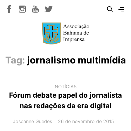
Tag:
jornalismo multimídia
NOTÍCIAS
Fórum debate papel do jornalista
nas redações da era digital
AUTOR(A):
DATA:
Joseanne Guedes
26 de novembro de 2015