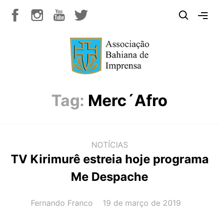
Tag:
Merc´Afro
NOTÍCIAS
TV Kirimurê estreia hoje programa
Me Despache
AUTOR(A):
DATA:
Fernando Franco
19 de março de 2019