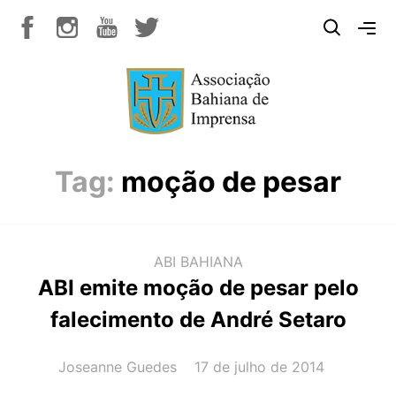
Tag:
moção de pesar
ABI BAHIANA
ABI emite moção de pesar pelo
falecimento de André Setaro
AUTOR(A):
DATA:
Joseanne Guedes
17 de julho de 2014