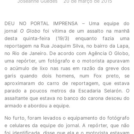
Joseanne Guedes
20 de março de 2015
DEU NO PORTAL IMPRENSA – Uma equipe do
jornal
O Globo
foi vítima de um assalto na manhã
desta quinta-feira (19/3) enquanto fazia uma
reportagem na Rua Joaquim Silva, no bairro da Lapa,
no Rio de Janeiro. De acordo com Agência O Globo,
uma repórter, um fotógrafo e o motorista apuravam
o acúmulo de lixo nas ruas em razão da greve dos
garis quando dois homens, num Fox preto, se
aproximaram do carro de reportagem, que estava
parado a poucos metros da Escadaria Selarón. O
assaltante que estava no banco do carona desceu do
armado e abordou a equipe.
No furto, foram levados o equipamento do fotógrafo
e celulares da equipe do jornal. A repórter, que não
foi identificada, disse que ela e o motorista estavam