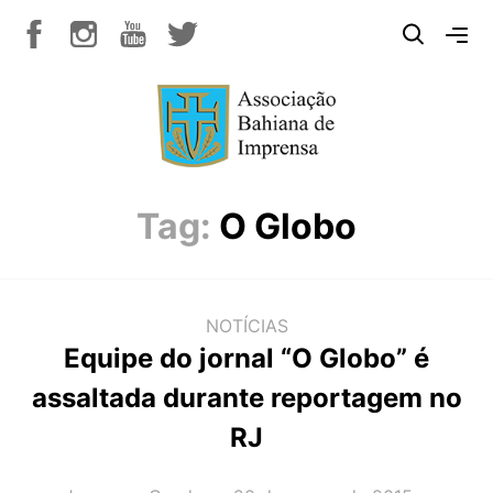
Tag:
O Globo
NOTÍCIAS
Equipe do jornal “O Globo” é
assaltada durante reportagem no
RJ
AUTOR(A):
DATA: