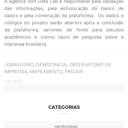
A agência Volt​ ​Data​ ​Lab​ é responsável pela validação
das informações, pela estruturação do banco de
dados e pela construção da plataforma. Os dados e
códigos do projeto serão abertos após a conclusão
da plataforma, servindo de fonte para estudos
acadêmicos e outros tipos de pesquisa sobre a
imprensa brasileira.
TAGS
JORNALISMO
,
DEMOCRACIA
,
OBSERVATÓRIO DA
IMPRENSA
,
MAPEAMENTO
,
PROJOR
PUBLICIDADE
CATEGORIAS
ABI BAHIANA