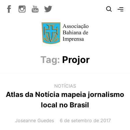
Tag:
Projor
NOTÍCIAS
Atlas da Notícia mapeia jornalismo
local no Brasil
AUTOR(A):
DATA:
Joseanne Guedes
6 de setembro de 2017