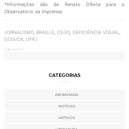
*Informações são de Renato D’Ávila para o
Observatório da Imprensa
TAGS
JORNALISMO
,
BRAILLE
,
CEGO
,
DEFICIÊNCIA VISUAL
,
DOSVOX
,
UFRJ
PUBLICIDADE
CATEGORIAS
ABI BAHIANA
NOTÍCIAS
ARTIGOS