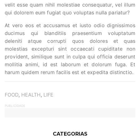
velit esse quam nihil molestiae consequatur, vel illum
qui dolorem eum fugiat quo voluptas nulla pariatur?
At vero eos et accusamus et iusto odio dignissimos
ducimus qui blanditiis praesentium voluptatum
deleniti atque corrupti quos dolores et quas
molestias excepturi sint occaecati cupiditate non
provident, similique sunt in culpa qui officia deserunt
mollitia animi, id est laborum et dolorum fuga. Et
harum quidem rerum facilis est et expedita distinctio.
TAGS
FOOD
,
HEALTH
,
LIFE
PUBLICIDADE
CATEGORIAS