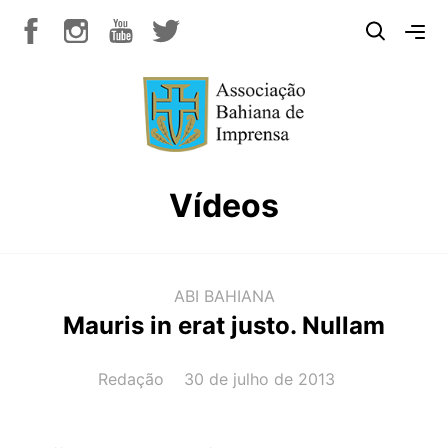
Vídeos
ABI BAHIANA
Mauris in erat justo. Nullam
AUTOR(A):
DATA:
Redação
30 de julho de 2013