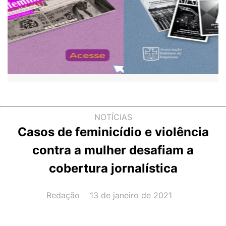
NOTÍCIAS
Casos de feminicídio e violência
contra a mulher desafiam a
cobertura jornalística
AUTOR(A):
DATA:
Redação
13 de janeiro de 2021