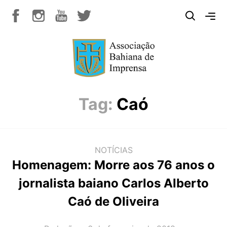
Tag:
Caó
NOTÍCIAS
Homenagem: Morre aos 76 anos o
jornalista baiano Carlos Alberto
Caó de Oliveira
AUTOR(A):
DATA: