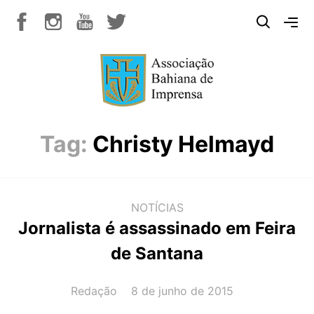
Tag:
Christy Helmayd
NOTÍCIAS
Jornalista é assassinado em Feira
de Santana
AUTOR(A):
DATA:
Redação
8 de junho de 2015