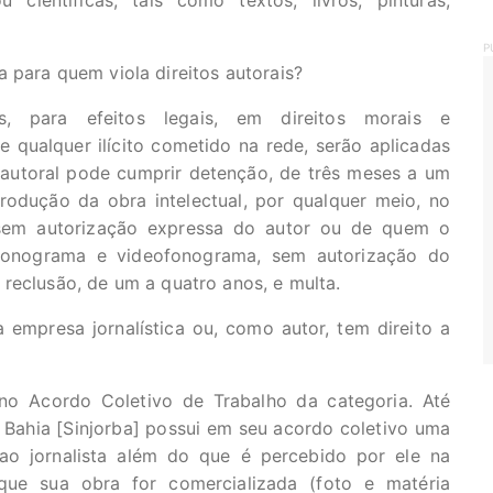
ou científicas, tais como textos, livros, pinturas,
P
 para quem viola direitos autorais?
s, para efeitos legais, em direitos morais e
 e qualquer ilícito cometido na rede, serão aplicadas
o autoral pode cumprir detenção, de três meses a um
produção da obra intelectual, por qualquer meio, no
 sem autorização expressa do autor ou de quem o
 fonograma e videofonograma, sem autorização do
reclusão, de um a quatro anos, e multa.
mpresa jornalística ou, como autor, tem direito a
o Acordo Coletivo de Trabalho da categoria. Até
a Bahia [Sinjorba] possui em seu acordo coletivo uma
ao jornalista além do que é percebido por ele na
ue sua obra for comercializada (foto e matéria