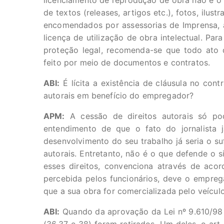
licenciamento de reprodução de obra não é o
de textos (releases, artigos etc.), fotos, il
encomendados por assessorias de Imprensa, 
licença de utilização de obra intelectual. Pa
proteção legal, recomenda-se que todo ato de
feito por meio de documentos e contratos.
ABI:
É lícita a existência de cláusula no cont
autorais em benefício do empregador?
APM:
A cessão de direitos autorais só po
entendimento de que o fato do jornalista
desenvolvimento do seu trabalho já seria o suf
autorais. Entretanto, não é o que defende o s
esses direitos, convenciona através de aco
percebida pelos funcionários, deve o empre
que a sua obra for comercializada pelo veícul
ABI:
Quando da aprovação da Lei nº 9.610/98 – 