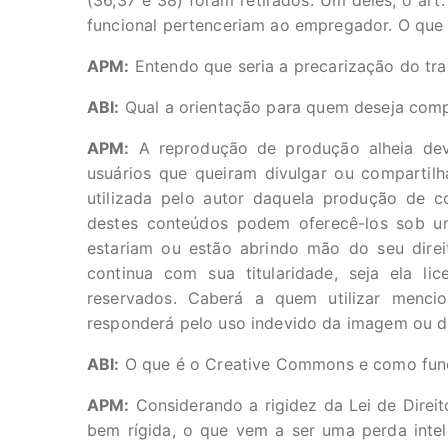
(36,37 e 38) foram retirados. Um deles, o art
funcional pertenceriam ao empregador. O que 
APM:
Entendo que seria a precarização do trab
ABI:
Qual a orientação para quem deseja comp
APM:
A reprodução de produção alheia deve
usuários que queiram divulgar ou compartilh
utilizada pelo autor daquela produção de 
destes conteúdos podem oferecê-los sob um
estariam ou estão abrindo mão do seu direit
continua com sua titularidade, seja ela li
reservados. Caberá a quem utilizar menc
responderá pelo uso indevido da imagem ou d
ABI:
O que é o Creative Commons e como func
APM:
Considerando a rigidez da Lei de Direit
bem rígida, o que vem a ser uma perda inte