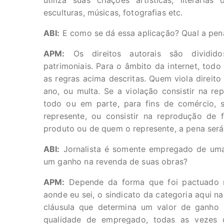
utiliza suas criações artísticas, literárias 
esculturas, músicas, fotografias etc.
ABI:
E como se dá essa aplicação? Qual a pena
APM:
Os direitos autorais são dividido
patrimoniais. Para o âmbito da internet, todo
as regras acima descritas. Quem viola direit
ano, ou multa. Se a violação consistir na re
todo ou em parte, para fins de comércio,
represente, ou consistir na reprodução de
produto ou de quem o represente, a pena será 
ABI:
Jornalista é somente empregado de uma e
um ganho na revenda de suas obras?
APM:
Depende da forma que foi pactuado n
aonde eu sei, o sindicato da categoria aqui n
cláusula que determina um valor de ganho 
qualidade de empregado, todas as vezes q