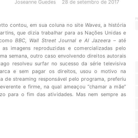
AUTOR(A):
DATA:
Joseanne Guedes
28 de setembro de 2017
P
etto contou, em sua coluna no site
Waves
, a história
rtins, que dizia trabalhar para as Nações Unidas e
s como
BBC, Wall Street Journal e Al Jazeera
– até
 as imagens reproduzidas e comercializadas pelo
ltima semana, outro caso envolvendo direitos autorais
ago resolveu surfar no sucesso da série televisiva
marca e sem pagar os direitos, usou o motivo na
ma de streaming responsável pelo programa, preferiu
rreverente e firme, na qual ameaçou “chamar a mãe”
zo para o fim das atividades. Mas nem sempre as