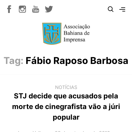
Tag:
Fábio Raposo Barbosa
NOTÍCIAS
STJ decide que acusados pela
morte de cinegrafista vão a júri
popular
AUTOR(A):
DATA: