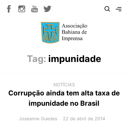
Tag:
impunidade
NOTÍCIAS
Corrupção ainda tem alta taxa de
impunidade no Brasil
AUTOR(A):
DATA:
Joseanne Guedes
22 de abril de 2014