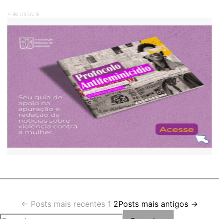
PUBLICIDADE
Paginação
←
Posts
mais recentes
1
2
Posts
mais antigos
→
PESQUISAR