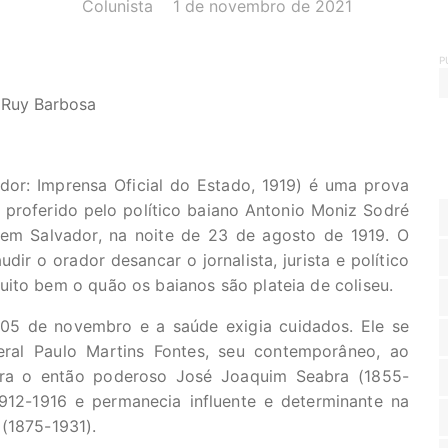
AUTOR(A):
DATA:
Colunista
1 de novembro de 2021
P
 Ruy Barbosa
dor: Imprensa Oficial do Estado, 1919) é uma prova
 proferido pelo político baiano Antonio Moniz Sodré
em Salvador, na noite de 23 de agosto de 1919. O
dir o orador desancar o jornalista, jurista e político
uito bem o quão os baianos são plateia de coliseu.
 05 de novembro e a saúde exigia cuidados. Ele se
eral Paulo Martins Fontes, seu contemporâneo, ao
ra o então poderoso José Joaquim Seabra (1855-
912-1916 e permanecia influente e determinante na
 (1875-1931).