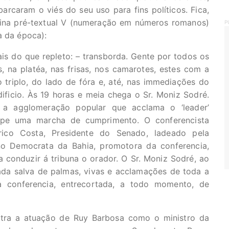
rcaram o viés do seu uso para fins políticos. Fica,
ágina pré-textual V (numeração em números romanos)
P
a da época):
ais do que repleto: – transborda. Gente por todos os
s, na platéa, nas frisas, nos camarotes, estes com a
 triplo, do lado de fóra e, até, nas immediações do
dificio. Às 19 horas e meia chega o Sr. Moniz Sodré.
a agglomeração popular que acclama o ‘leader’
pe uma marcha de cumprimento. O conferencista
rico Costa, Presidente do Senado, ladeado pela
o Democrata da Bahia, promotora da conferencia,
conduzir á tribuna o orador. O Sr. Moniz Sodré, ao
ada salva de palmas, vivas e acclamações de toda a
ua conferencia, entrecortada, a todo momento, de
tra a atuação de Ruy Barbosa como o ministro da