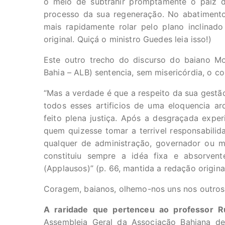
o meio de subtrahir promptamente o paiz de
processo da sua regeneração. No abatiment
mais rapidamente rolar pelo plano inclinado
original. Quiçá o ministro Guedes leia isso!)
Este outro trecho do discurso do baiano M
Bahia – ALB) sentencia, sem misericórdia, o c
“Mas a verdade é que a respeito da sua gestã
todos esses artificios de uma eloquencia ardi
feito plena justiça. Após a desgraçada expe
quem quizesse tomar a terrivel responsabili
qualquer de administração, governador ou mi
constituiu sempre a idéa fixa e absorven
(Applausos)” (p. 66, mantida a redação origina
Coragem, baianos, olhemo-nos uns nos outro
A raridade que pertenceu ao professor 
Assembleia Geral da Associação Bahiana de 