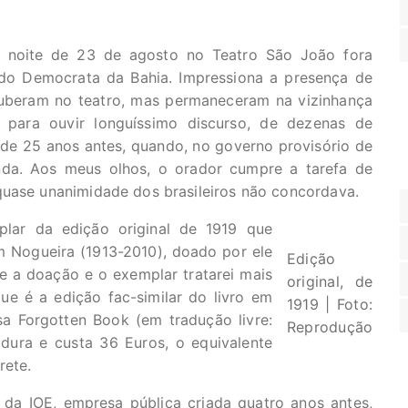
da noite de 23 de agosto no Teatro São João fora
do Democrata da Bahia. Impressiona a presença de
ouberam no teatro, mas permaneceram na vizinhança
a para ouvir longuíssimo discurso, de dezenas de
 de 25 anos antes, quando, no governo provisório de
nda. Aos meus olhos, o orador cumpre a tarefa de
quase unanimidade dos brasileiros não concordava.
lar da edição original de 1919 que
 Nogueira (1913-2010), doado por ele
Edição
 a doação e o exemplar tratarei mais
original, de
e é a edição fac-similar do livro em
1919 | Foto:
sa Forgotten Book (em tradução livre:
Reprodução
dura e custa 36 Euros, o equivalente
rete.
 da IOE, empresa pública criada quatro anos antes,