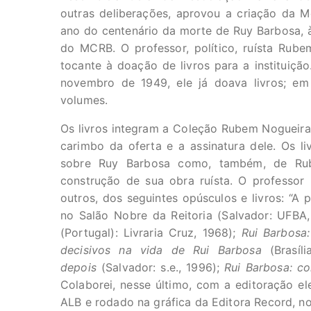
outras deliberações, aprovou a criação da 
ano do centenário da morte de Ruy Barbosa, 
do MCRB. O professor, político, ruísta Rub
tocante à doação de livros para a institui
novembro de 1949, ele já doava livros; em
volumes.
Os livros integram a Coleção Rubem Nogueira
carimbo da oferta e a assinatura dele. Os l
sobre Ruy Barbosa como, também, de Rub
construção de sua obra ruísta. O professor
outros, dos seguintes opúsculos e livros: “A 
no Salão Nobre da Reitoria (Salvador: UFBA
(Portugal): Livraria Cruz, 1968);
Rui Barbosa:
decisivos na vida de Rui Barbosa
(Brasíli
depois
(Salvador: s.e., 1996);
Rui Barbosa: c
Colaborei, nesse último, com a editoração ele
ALB e rodado na gráfica da Editora Record, no