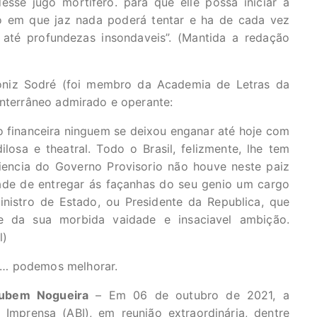
sse jugo mortifero. para que elle possa iniciar a
o em que jaz nada poderá tentar e ha de cada vez
 até profundezas insondaveis”. (Mantida a redação
oniz Sodré (foi membro da Academia de Letras da
onterrâneo admirado e operante:
o financeira ninguem se deixou enganar até hoje com
losa e theatral. Todo o Brasil, felizmente, lhe tem
riencia do Governo Provisorio não houve neste paiz
dade de entregar ás façanhas do seu genio um cargo
nistro de Estado, ou Presidente da Republica, que
te da sua morbida vaidade e insaciavel ambição.
l)
s… podemos melhorar.
Rubem Nogueira
– Em 06 de outubro de 2021, a
Imprensa (ABI), em reunião extraordinária, dentre