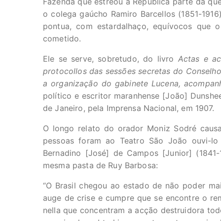
Fazenda que estreou a República parte da que
o colega gaúcho Ramiro Barcellos (1851-1916)
pontua, com estardalhaço, equívocos que o
cometido.
Ele se serve, sobretudo, do livro
Actas e ac
protocollos das sessões secretas do Conselho
a organização do gabinete Lucena, acompan
político e escritor maranhense [João] Dunshe
de Janeiro, pela Imprensa Nacional, em 1907.
O longo relato do orador Moniz Sodré caus
pessoas foram ao Teatro São João ouvi-lo c
Bernadino [José] de Campos [Junior] (1841-1
mesma pasta de Ruy Barbosa:
“O Brasil chegou ao estado de não poder mai
auge de crise e cumpre que se encontre o rem
nella que concentram a acção destruidora tod