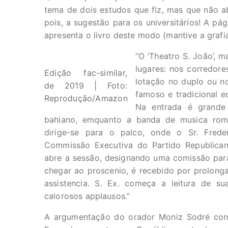
tema de dois estudos que fiz, mas que não aba
pois, a sugestão para os universitários! A p
apresenta o livro deste modo (mantive a grafi
“O ‘Theatro S. João’, m
lugares: nos corredore
Edição fac-similar,
lotação no duplo ou no
de 2019 | Foto:
famoso e tradicional e
Reprodução/Amazon
Na entrada é grande 
bahiano, emquanto a banda de musica rom
dirige-se para o palco, onde o Sr. Frede
Commissão Executiva do Partido Republican
abre a sessão, designando uma comissão para 
chegar ao proscenio, é recebido por prolong
assistencia. S. Ex. começa a leitura de s
calorosos applausos.”
A argumentação do orador Moniz Sodré con