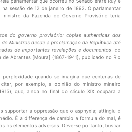
rela parlamentar que ocorreu no Senado entre Ruy e
 na sessão de 12 de janeiro de 1892. O parlamentar
 ministro da Fazenda do Governo Provisório teria
tos do governo provisório: cópias authenticas dos
 de Ministros desde a proclamação da República até
hadas de importantes revelações e documentos
, do
e de Abrantes [Moura] (1867-1941], publicado no Rio
a perplexidade quando se imagina que centenas de
itar, por exemplo, a opinião do ministro mineiro
915), que, ainda no final do século XIX ocupara a
s supportar a oppressão que o asphyxia; attingiu o
édio. É a differença de cambio a formula do mal, é
os os elementos adversos. Deve-se portanto, buscar