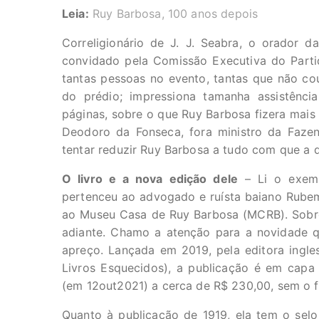
Leia:
Ruy Barbosa, 100 anos depois
Correligionário de J. J. Seabra, o orador 
convidado pela Comissão Executiva do Parti
tantas pessoas no evento, tantas que não c
do prédio; impressiona tamanha assistênci
páginas, sobre o que Ruy Barbosa fizera mais
Deodoro da Fonseca, fora ministro da Faze
tentar reduzir Ruy Barbosa a tudo com que a 
O livro e a nova edição dele
– Li o exemp
pertenceu ao advogado e ruísta baiano Rubem
ao Museu Casa de Ruy Barbosa (MCRB). Sobre
adiante. Chamo a atenção para a novidade qu
apreço. Lançada em 2019, pela editora ingle
Livros Esquecidos), a publicação é em capa 
(em 12out2021) a cerca de R$ 230,00, sem o f
Quanto à publicação de 1919, ela tem o selo