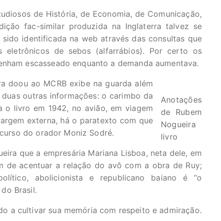
udiosos de História, de Economia, de Comunicação,
ição fac-similar produzida na Inglaterra talvez se
sido identificada na web através das consultas que
 eletrônicos de sebos (alfarrábios). Por certo os
 tenham escasseado enquanto a demanda aumentava.
ra doou ao MCRB exibe na guarda além
 duas outras informações: o carimbo da
Anotações
ra o livro em 1942, no avião, em viagem
de Rubem
margem externa, há o paratexto com que
Nogueira
iscurso do orador Moniz Sodré.
livro
ira que a empresária Mariana Lisboa, neta dele, em
im de acentuar a relação do avô com a obra de Ruy;
político, abolicionista e republicano baiano é “o
do Brasil.
 a cultivar sua memória com respeito e admiração.