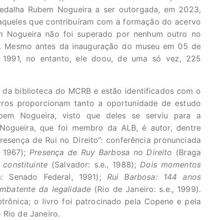
Medalha Rubem Nogueira a ser outorgada, em 2023,
àqueles que contribuíram com a formação do acervo
em Nogueira não foi superado por nenhum outro no
ção. Mesmo antes da inauguração do museu em 05 de
 1991, no entanto, ele doou, de uma só vez, 225
 da biblioteca do MCRB e estão identificados com o
ivros proporcionam tanto a oportunidade de estudo
em Nogueira, visto que deles se serviu para a
 Nogueira, que foi membro da ALB, é autor, dentre
presença de Rui no Direito”: conferência pronunciada
, 1967);
Presença de Ruy Barbosa no Direito
(Braga
 constituinte
(Salvador: s.e., 1988);
Dois momentos
a: Senado Federal, 1991);
Rui Barbosa: 144 anos
ombatente da legalidade
(Rio de Janeiro: s.e., 1999).
trônica; o livro foi patrocinado pela Copene e pela
 Rio de Janeiro.