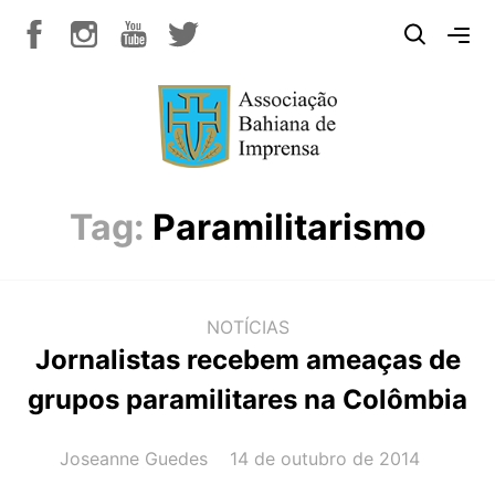
Tag:
Paramilitarismo
NOTÍCIAS
Jornalistas recebem ameaças de
grupos paramilitares na Colômbia
AUTOR(A):
DATA:
Joseanne Guedes
14 de outubro de 2014