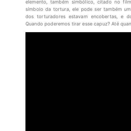
elemento, também simbólico, citado no fi
símbolo da tortura, ele pode ser também um
dos torturadores estavam encobertas, e do 
Quando poderemos tirar esse capuz? Até quan