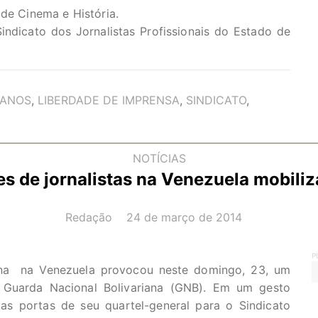
 de Cinema e História.
indicato dos Jornalistas Profissionais do Estado de
MANOS
,
LIBERDADE DE IMPRENSA
,
SINDICATO
,
NOTÍCIAS
s de jornalistas na Venezuela mobili
AUTOR(A):
DATA:
Redação
24 de março de 2014
P
mana na Venezuela provocou neste domingo, 23, um
 Guarda Nacional Bolivariana (GNB). Em um gesto
s portas de seu quartel-general para o Sindicato