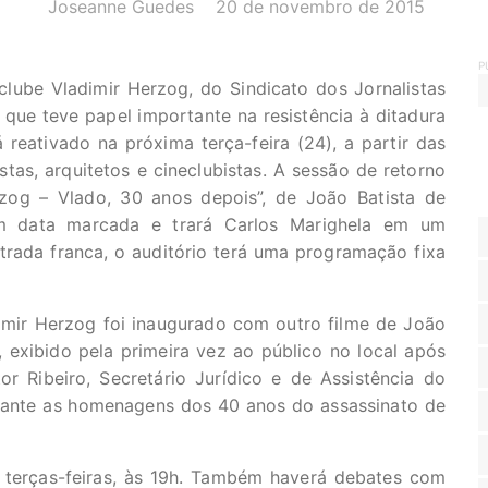
AUTOR(A):
DATA:
Joseanne Guedes
20 de novembro de 2015
P
clube Vladimir Herzog, do Sindicato dos Jornalistas
 que teve papel importante na resistência à ditadura
 reativado na próxima terça-feira (24), a partir das
stas, arquitetos e cineclubistas. A sessão de retorno
zog – Vlado, 30 anos depois”, de João Batista de
m data marcada e trará Carlos Marighela em um
rada franca, o auditório terá uma programação fixa
mir Herzog foi inaugurado com outro filme de João
 exibido pela primeira vez ao público no local após
r Ribeiro, Secretário Jurídico e de Assistência do
urante as homenagens dos 40 anos do assassinato de
s terças-feiras, às 19h. Também haverá debates com