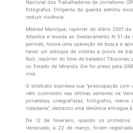
Nacional dos Trabalhadores de Jornalismo (S
fotógrafos. Dirigente da guarda admitiu e
reduzir violência.
Mildred Manrique, repórter do diário
2001
de 
Altamira e levada ao Destacamento N 51 da G
período, houve uma operação de busca e apr
haver um estoque de coletes a prova de bala
Ruíz, repórter do time de beisebol Tiburones 
no Estado de Miranda. Ele foi preso pela GN
vive.
O sindicato expressa sua “preocupação com a
vêm ocorrendo nas últimas semanas na Venez
jornalistas, cinegrafistas, fotógrafos, mei
cidadania”, destacou uma denúncia entregue à
De 12 de fevereiro, quando os protestos
Venezuela, a 22 de março, foram registrad