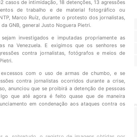
32 casos de intimidação, 18 detenções, 13 agressões
entos de trabalho e de material fotográfico ou
SNTP, Marco Ruíz, durante o protesto dos jornalistas,
da GNB, general Justo Noguera Pietri.
e sejam investigados e imputadas propriamente as
das na Venezuela. E exigimos que os senhores se
essões contra jornalistas, fotógrafos e meios de
ietri.
s excessos com o uso de armas de chumbo, e se
ões contra jornalistas ocorridos durante a crise,
so, anunciou que se proibirá a detenção de pessoas
lgo que até agora é feito quase que de maneira
nunciamento em condenação aos ataques contra os
P
is e, sobretudo, o registro de imagens obtidas por