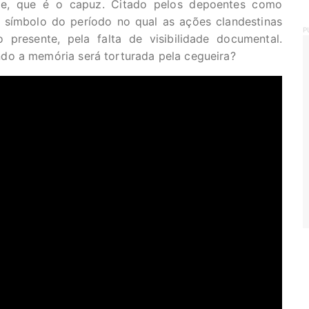
lme, que é o capuz. Citado pelos depoentes como
 símbolo do período no qual as ações clandestinas
P
presente, pela falta de visibilidade documental.
do a memória será torturada pela cegueira?