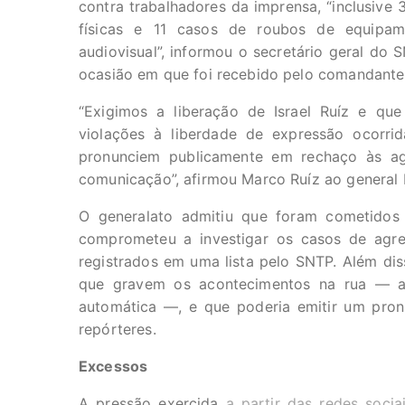
contra trabalhadores da imprensa, “inclusive 
físicas e 11 casos de roubos de equipam
audiovisual”, informou o secretário geral do 
ocasião em que foi recebido pelo comandante 
“Exigimos a liberação de Israel Ruíz e qu
violações à liberdade de expressão ocorri
pronunciem publicamente em rechaço às agr
comunicação”, afirmou Marco Ruíz ao general P
O generalato admitiu que foram cometido
comprometeu a investigar os casos de agress
registrados em uma lista pelo SNTP. Além dis
que gravem os acontecimentos na rua — a
automática —, e que poderia emitir um pro
repórteres.
Excessos
A pressão exercida
a partir das redes socia