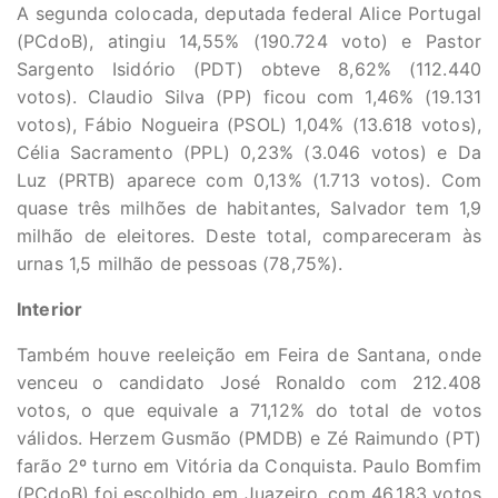
A segunda colocada, deputada federal Alice Portugal
(PCdoB), atingiu 14,55% (190.724 voto) e Pastor
Sargento Isidório (PDT) obteve 8,62% (112.440
votos). Claudio Silva (PP) ficou com 1,46% (19.131
votos), Fábio Nogueira (PSOL) 1,04% (13.618 votos),
Célia Sacramento (PPL) 0,23% (3.046 votos) e Da
Luz (PRTB) aparece com 0,13% (1.713 votos). Com
quase três milhões de habitantes, Salvador tem 1,9
milhão de eleitores. Deste total, compareceram às
urnas 1,5 milhão de pessoas (78,75%).
Interior
Também houve reeleição em Feira de Santana, onde
venceu o candidato José Ronaldo com 212.408
votos, o que equivale a 71,12% do total de votos
válidos. Herzem Gusmão (PMDB) e Zé Raimundo (PT)
farão 2º turno em Vitória da Conquista. Paulo Bomfim
(PCdoB) foi escolhido em Juazeiro, com 46.183 votos