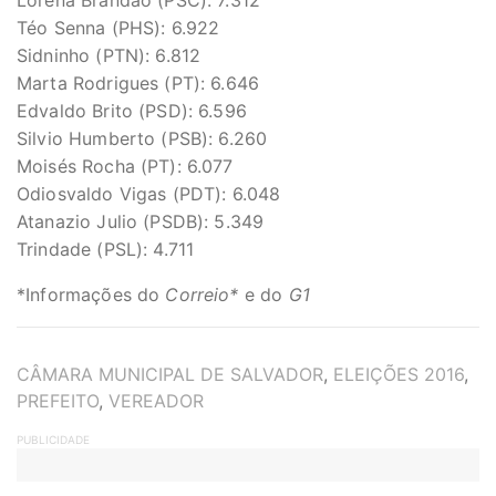
Lorena Brandão (PSC): 7.312
Téo Senna (PHS): 6.922
Sidninho (PTN): 6.812
Marta Rodrigues (PT): 6.646
Edvaldo Brito (PSD): 6.596
Silvio Humberto (PSB): 6.260
Moisés Rocha (PT): 6.077
Odiosvaldo Vigas (PDT): 6.048
Atanazio Julio (PSDB): 5.349
Trindade (PSL): 4.711
*Informações do
Correio*
e do
G1
TAGS
CÂMARA MUNICIPAL DE SALVADOR
,
ELEIÇÕES 2016
,
PREFEITO
,
VEREADOR
PUBLICIDADE