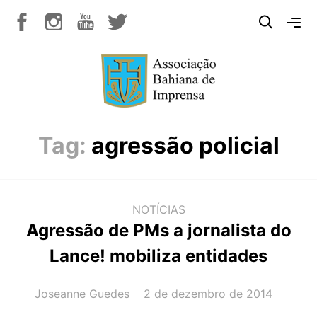
Tag:
agressão policial
NOTÍCIAS
Agressão de PMs a jornalista do
Lance! mobiliza entidades
AUTOR(A):
DATA:
Joseanne Guedes
2 de dezembro de 2014