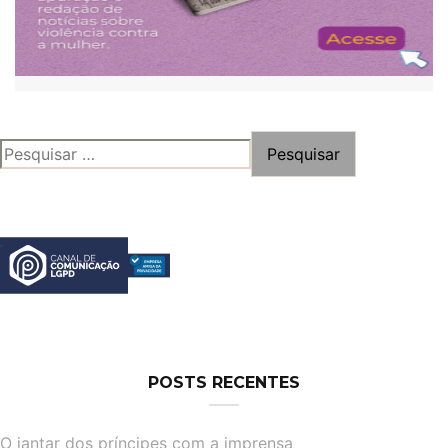
PESQUISAR
POR:
POSTS RECENTES
O jantar dos príncipes com a imprensa