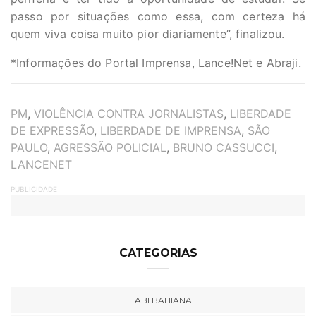
passo por situações como essa, com certeza há
quem viva coisa muito pior diariamente”, finalizou.
*Informações do Portal Imprensa, Lance!Net e Abraji.
TAGS
PM
,
VIOLÊNCIA CONTRA JORNALISTAS
,
LIBERDADE
DE EXPRESSÃO
,
LIBERDADE DE IMPRENSA
,
SÃO
PAULO
,
AGRESSÃO POLICIAL
,
BRUNO CASSUCCI
,
LANCENET
PUBLICIDADE
CATEGORIAS
ABI BAHIANA