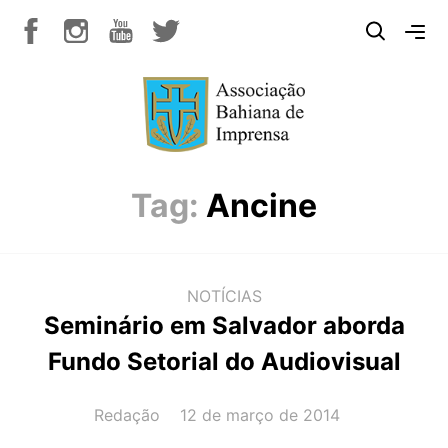
Tag:
Ancine
NOTÍCIAS
Seminário em Salvador aborda
Fundo Setorial do Audiovisual
AUTOR(A):
DATA:
Redação
12 de março de 2014