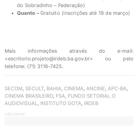
do Sobradinho – Federação)
Quanto –
Gratuito (inscrições até 19 de março)
Mais informações através do e-mail:
<
escritorio.projeto@irdeb.ba.gov.br
> ou pelo
telefone: (71) 3116-7425.
TAGS
SECOM
,
SECULT
,
BAHIA
,
CINEMA
,
ANCINE
,
APC-BA
,
CINEMA BRASILEIRO
,
FSA
,
FUNDO SETORIAL O
AUDIOVISUAL
,
INSTITUTO GOTA
,
IRDEB
PUBLICIDADE