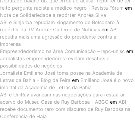
Deputado baiano diz que errou ao acusar repórter de ter
feito pergunta racista a médico negro | Revista Fórum
em
Nota de Solidariedade à repórter Andréa Silva
ABI e Sinjorba repudiam xingamento de Bolsonaro à
repórter da TV Aratu - Caderno de Notícias
em
ABI
repudia mais uma agressão do presidente contra a
imprensa
Empreendedorismo na área Comunicação – lepc-unisc
em
Jornalistas empreendedores revelam desafios e
possibilidades de negócios
Jornalista Emiliano José toma posse na Academia de
Letras da Bahia – Blog da Feira
em
Emiliano José é o novo
imortal da Academia de Letras da Bahia
ABI e UniRuy avançam nas negociações para restaurar
acervo do Museu Casa de Ruy Barbosa - ABGC
em
ABI
recebe documento raro com discurso de Ruy Barbosa na
Conferência de Haia