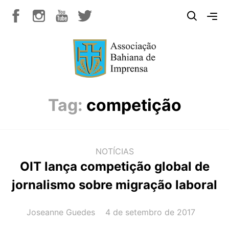
Tag:
competição
NOTÍCIAS
OIT lança competição global de
jornalismo sobre migração laboral
AUTOR(A):
DATA:
Joseanne Guedes
4 de setembro de 2017