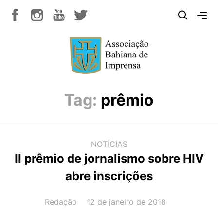
Tag:
prêmio
NOTÍCIAS
II prêmio de jornalismo sobre HIV
abre inscrições
AUTOR(A):
DATA:
Redação
12 de janeiro de 2018