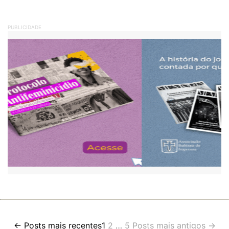
PUBLICIDADE
Paginação
←
Posts
mais recentes
1
2
…
5
Posts
mais antigos
→