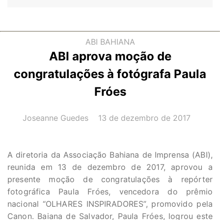
ABI BAHIANA
ABI aprova moção de
congratulações à fotógrafa Paula
Fróes
AUTOR(A):
DATA:
Joseanne Guedes
13 de dezembro de 2017
A diretoria da Associação Bahiana de Imprensa (ABI),
reunida em 13 de dezembro de 2017, aprovou a
presente moção de congratulações à repórter
fotográfica Paula Fróes, vencedora do prêmio
nacional “OLHARES INSPIRADORES”, promovido pela
Canon. Baiana de Salvador, Paula Fróes, logrou este