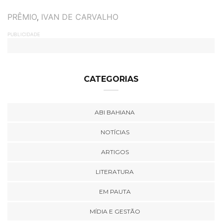
TAGS
PRÊMIO
,
IVAN DE CARVALHO
PUBLICIDADE
CATEGORIAS
ABI BAHIANA
NOTÍCIAS
ARTIGOS
LITERATURA
EM PAUTA
MÍDIA E GESTÃO