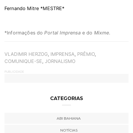
Fernando Mitre *MESTRE*
*Informações do
Portal Imprensa
e do
Mixme
.
TAGS
VLADIMIR HERZOG
,
IMPRENSA
,
PRÊMIO
,
COMUNIQUE-SE
,
JORNALISMO
PUBLICIDADE
CATEGORIAS
ABI BAHIANA
NOTÍCIAS