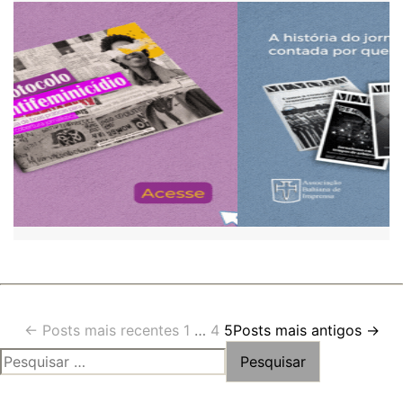
Paginação
←
Posts
mais recentes
1
…
4
5
Posts
mais antigos
→
PESQUISAR
de
POR:
posts