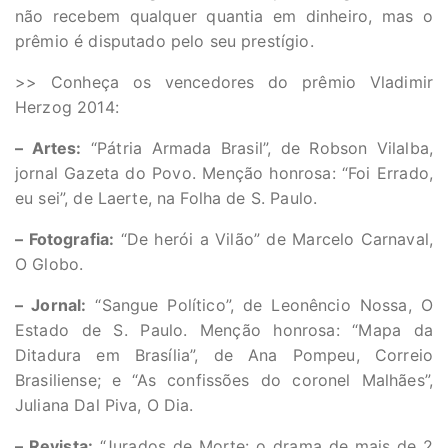
não recebem qualquer quantia em dinheiro, mas o
prêmio é disputado pelo seu prestígio.
>> Conheça os vencedores do prêmio Vladimir
Herzog 2014:
– Artes:
“Pátria Armada Brasil”, de Robson Vilalba,
jornal Gazeta do Povo. Menção honrosa: “Foi Errado,
eu sei”, de Laerte, na Folha de S. Paulo.
– Fotografia:
“De herói a Vilão” de Marcelo Carnaval,
O Globo.
– Jornal:
“Sangue Político”, de Leonêncio Nossa, O
Estado de S. Paulo. Menção honrosa: “Mapa da
Ditadura em Brasília”, de Ana Pompeu, Correio
Brasiliense; e “As confissões do coronel Malhães”,
Juliana Dal Piva, O Dia.
– Revista:
“Jurados de Morte: o drama de mais de 2