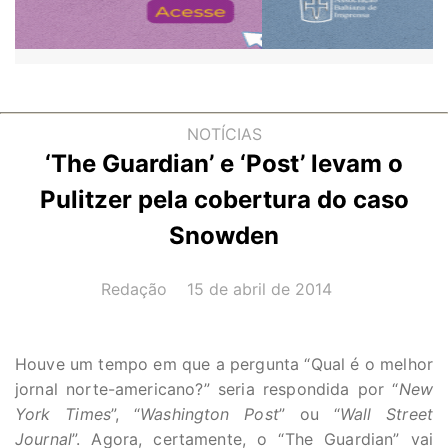
NOTÍCIAS
‘The Guardian’ e ‘Post’ levam o
Pulitzer pela cobertura do caso
Snowden
AUTOR(A):
DATA:
Redação
15 de abril de 2014
Houve um tempo em que a pergunta “Qual é o melhor
jornal norte-americano?” seria respondida por “
New
York Times
”, “
Washington Post
” ou “
Wall Street
Journal
”. Agora, certamente, o “The Guardian” vai