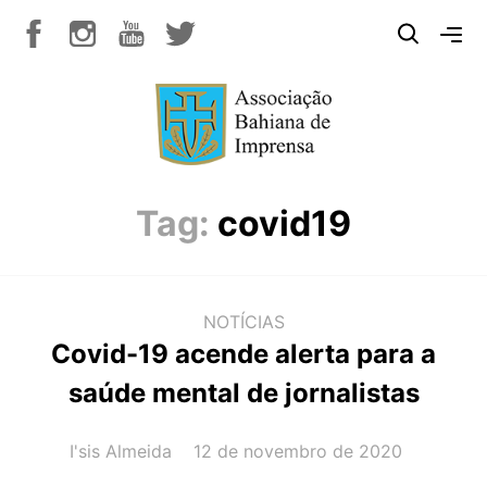
Tag:
covid19
NOTÍCIAS
Covid-19 acende alerta para a
saúde mental de jornalistas
AUTOR(A):
DATA:
I'sis Almeida
12 de novembro de 2020