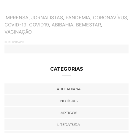
TAGS
IMPRENSA
,
JORNALISTAS
,
PANDEMIA
,
CORONAVÍRUS
,
COVID-19
,
COVID19
,
ABIBAHIA
,
BEMESTAR
,
VACINAÇÃO
PUBLICIDADE
CATEGORIAS
ABI BAHIANA
NOTÍCIAS
ARTIGOS
LITERATURA