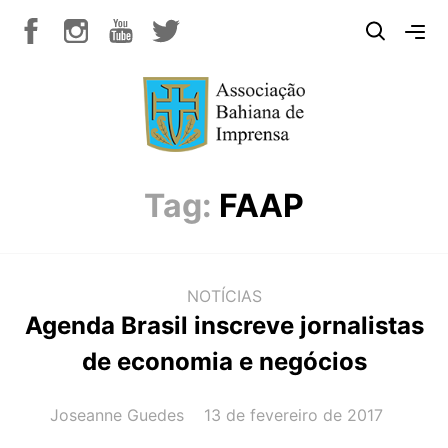
Tag:
FAAP
NOTÍCIAS
Agenda Brasil inscreve jornalistas
de economia e negócios
AUTOR(A):
DATA:
Joseanne Guedes
13 de fevereiro de 2017