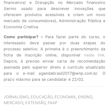
financeiros) e Disrupção no Mercado financeiro
(termo usado para descrever inovações que
oferecem produtos acessíveis e criam um novo
mercado de consumidores), Administração Pública e
Economia Criativa.
Como participar? –
Para fazer parte do curso, o
interessado deve passar por duas etapas do
processo seletivo. A primeira é o preenchimento da
ficha de inscrição online, disponível
neste link
.
Depois, é preciso enviar carta de recomendação
assinada pelo superior direto e currículo atualizado
para o e-mail
agendabrasil2017@wnp.com.br
. O
prazo máximo para se candidatar é 22/02.
TAGS
JORNALISMO
,
EDUCAÇÃO
,
ECONOMIA
,
ENSINO
,
MERCADO
,
EXTENSÃO
,
FAAP