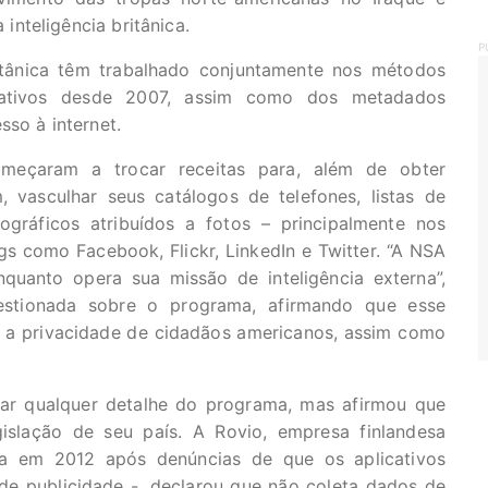
nteligência britânica.
P
tânica têm trabalhado conjuntamente nos métodos
cativos desde 2007, assim como dos metadados
sso à internet.
eçaram a trocar receitas para, além de obter
 vasculhar seus catálogos de telefones, listas de
gráficos atribuídos a fotos – principalmente nos
s como Facebook, Flickr, LinkedIn e Twitter. “A NSA
quanto opera sua missão de inteligência externa”,
estionada sobre o programa, afirmando que esse
e a privacidade de cidadãos americanos, assim como
ar qualquer detalhe do programa, mas afirmou que
islação de seu país. A Rovio, empresa finlandesa
ada em 2012 após denúncias de que os aplicativos
de publicidade -, declarou que não coleta dados de