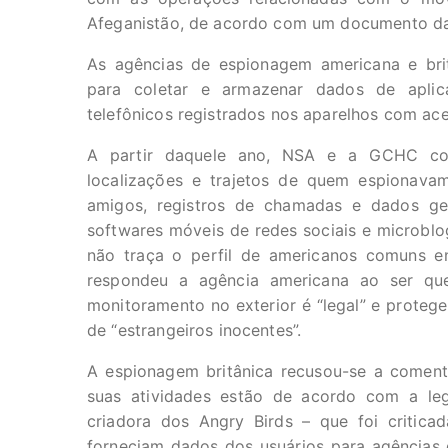
Afeganistão, de acordo com um documento da i
As agências de espionagem americana e bri
para coletar e armazenar dados de apli
telefônicos registrados nos aparelhos com ace
A partir daquele ano, NSA e a GCHC com
localizações e trajetos de quem espionavam,
amigos, registros de chamadas e dados geo
softwares móveis de redes sociais e microblog
não traça o perfil de americanos comuns en
respondeu a agência americana ao ser qu
monitoramento no exterior é “legal” e proteg
de “estrangeiros inocentes”.
A espionagem britânica recusou-se a coment
suas atividades estão de acordo com a leg
criadora dos Angry Birds – que foi critic
forneciam dados dos usuários para agências 