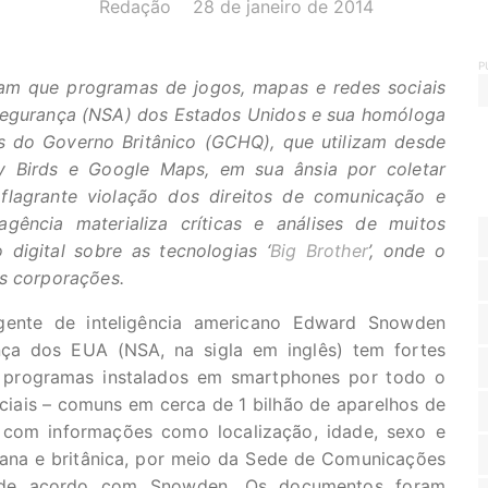
AUTOR(A):
DATA:
Redação
28 de janeiro de 2014
P
am que programas de jogos, mapas e redes sociais
Segurança (NSA) dos Estados Unidos e sua homóloga
s do Governo Britânico (GCHQ), que utilizam desde
ry Birds e Google Maps, em sua ânsia por coletar
flagrante violação dos direitos de comunicação e
gência materializa críticas e análises de muitos
digital sobre as tecnologias ‘
Big Brother
’, onde o
es corporações.
gente de inteligência americano Edward Snowden
ça dos EUA (NSA, na sigla em inglês) tem fortes
os programas instalados em smartphones por todo o
iais – comuns em cerca de 1 bilhão de aparelhos de
 com informações como localização, idade, sexo e
cana e britânica, por meio da Sede de Comunicações
, de acordo com Snowden. Os documentos foram