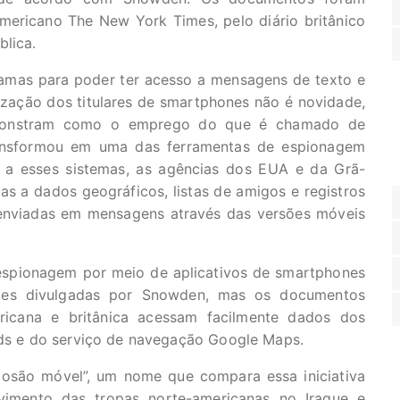
americano The New York Times, pelo diário britânico
blica.
ramas para poder ter acesso a mensagens de texto e
ização dos titulares de smartphones não é novidade,
monstram como o emprego do que é chamado de
ransformou em uma das ferramentas de espionagem
 a esses sistemas, as agências dos EUA e da Grã-
as a dados geográficos, listas de amigos e registros
 enviadas em mensagens através das versões móveis
spionagem por meio de aplicativos de smartphones
ções divulgadas por Snowden, mas os documentos
ericana e britânica acessam facilmente dados dos
irds e do serviço de navegação Google Maps.
osão móvel”, um nome que compara essa iniciativa
imento das tropas norte-americanas no Iraque e