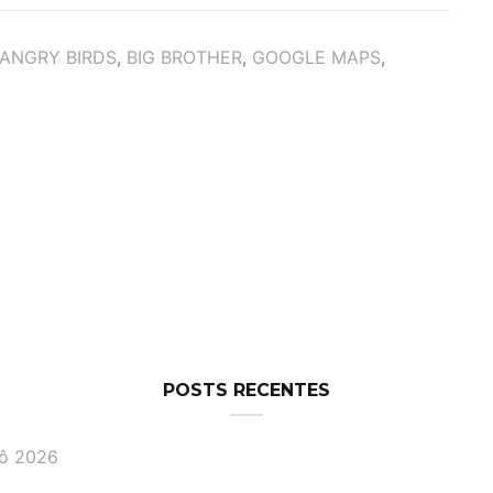
ANGRY BIRDS
,
BIG BROTHER
,
GOOGLE MAPS
,
POSTS RECENTES
lô 2026