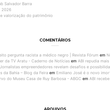
ub Salvador Barra
lô 2026
de valorização do patrimônio
COMENTÁRIOS
eito pergunta racista a médico negro | Revista Fórum
em
N
er da TV Aratu - Caderno de Notícias
em
ABI repudia mais
Jornalistas empreendedores revelam desafios e possibilid
 da Bahia – Blog da Feira
em
Emiliano José é o novo imor
ervo do Museu Casa de Ruy Barbosa - ABGC
em
ABI recebe
ARQUIVOS