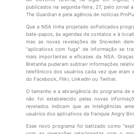
publicados na segunda-feira, 27, pelo jornal 
The Guardian e pela agência de notícias ProPu
Que a NSA tinha projetado sofisticados prog
bate-papos, às agendas de contatos e à local
mas as novas revelações de Snowden de
“aplicativos com fuga” de informação se t
mais importantes e eficazes da NSA. Graças
Bretanha puderam subtrair informações relativ
telefônicos dos usuários cada vez que eram
do Facebook, Flikr, Linkedln ou Twitter.
O tamanho e a abrangência do programa de e
não foi estabelecido pelas novas informa
revelados indicam que as inteligências am
usuários dos aplicativos da franquia Angry B
Esse novo programa foi batizado como “expl
com as operações relacionadas com o mov