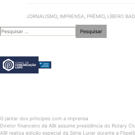
TAGS
JORNALISMO
,
IMPRENSA
,
PRÊMIO
,
LÍBERO BA
PESQUISAR
POR:
O jantar dos príncipes com a imprensa
Diretor financeiro da ABI assume presidência do Rotary Cl
ABI realiza edição especial da Série Lunar durante a Flipe