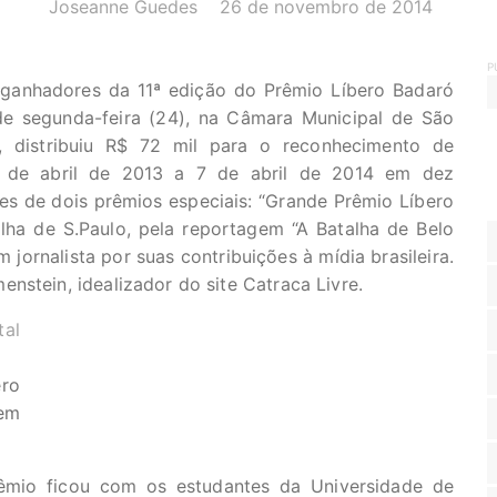
AUTOR(A):
DATA:
Joseanne Guedes
26 de novembro de 2014
P
e ganhadores da 11ª edição do Prêmio Líbero Badaró
de segunda-feira (24), na Câmara Municipal de São
, distribuiu R$ 72 mil para o reconhecimento de
8 de abril de 2013 a 7 de abril de 2014 em dez
es de dois prêmios especiais: “Grande Prêmio Líbero
lha de S.Paulo, pela reportagem “A Batalha de Belo
jornalista por suas contribuições à mídia brasileira.
nstein, idealizador do site Catraca Livre.
ro
em
prêmio ficou com os estudantes da Universidade de