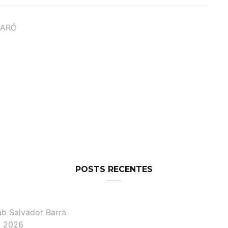
DARÓ
POSTS RECENTES
ub Salvador Barra
lô 2026