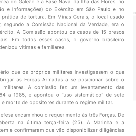
ea do Galeão e a Base Naval da Ilha das Flores, no
ão e Informações) do Exército em São Paulo e no
P
rática de tortura. Em Minas Gerais, o local usado
ar, segundo a Comissão Nacional da Verdade, era o
xército. A Comissão apontou os casos de 15 presos
cais. Em todos esses casos, o governo brasileiro
enizou vítimas e familiares.
rio que os próprios militares investigassem o que
obrigar as Forças Armadas a se posicionar sobre o
s militares. A comissão fez um levantamento das
964 a 1985, e apontou o “uso sistemático” de sete
 e morte de opositores durante o regime militar.
Defesa encaminhou o requerimento às três Forças. De
aberta na última terça-feira (25). A Marinha e a
m e confirmaram que vão disponibilizar diligências