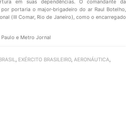
tortura em suas dependências. O comandante da
u por portaria o major-brigadeiro do ar Raul Botelho,
al (III Comar, Rio de Janeiro), como o encarregado
. Paulo e Metro Jornal
BRASIL
,
EXÉRCITO BRASILEIRO
,
AERONÁUTICA
,