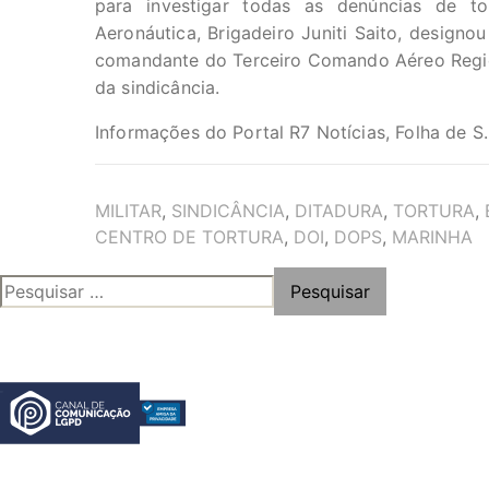
para investigar todas as denúncias de 
Aeronáutica, Brigadeiro Juniti Saito, designo
comandante do Terceiro Comando Aéreo Region
da sindicância.
Informações do Portal R7 Notícias, Folha de S
TAGS
MILITAR
,
SINDICÂNCIA
,
DITADURA
,
TORTURA
,
CENTRO DE TORTURA
,
DOI
,
DOPS
,
MARINHA
PESQUISAR
POR: