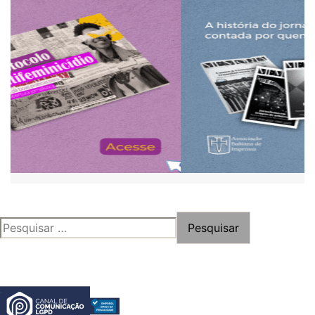
PESQUISAR
POR: