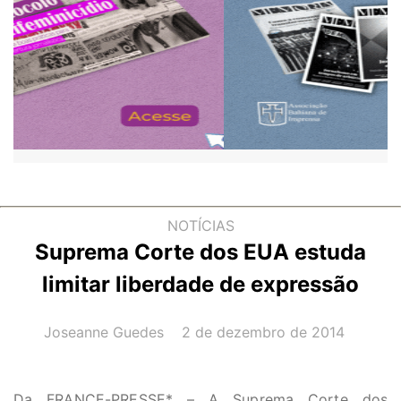
NOTÍCIAS
Suprema Corte dos EUA estuda
limitar liberdade de expressão
AUTOR(A):
DATA:
Joseanne Guedes
2 de dezembro de 2014
Da FRANCE-PRESSE* – A Suprema Corte dos