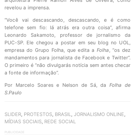
arquitetura Pierre Ramon Alves de Oliveira, como
revelou a imprensa.
“Você vai descascando, descascando, e é como
telefone sem fio: lá atrás era outra coisa”, afirma
Leonardo Sakamoto, professor de jornalismo da
PUC-SP. Ele chegou a postar em seu blog no UOL,
empresa do Grupo Folha, que edita a
Folha
, “os dez
mandamentos para jornalista de Facebook e Twitter”.
O primeiro é “não divulgarás notícia sem antes checar
a fonte de informação”.
Por Marcelo Soares e Nelson de Sá, da
Folha
de
S.Paulo
TAGS
SLIDER
,
PROTESTOS
,
BRASIL
,
JORNALISMO ONLINE
,
MÍDIAS SOCIAIS
,
REDE SOCIAL
PUBLICIDADE