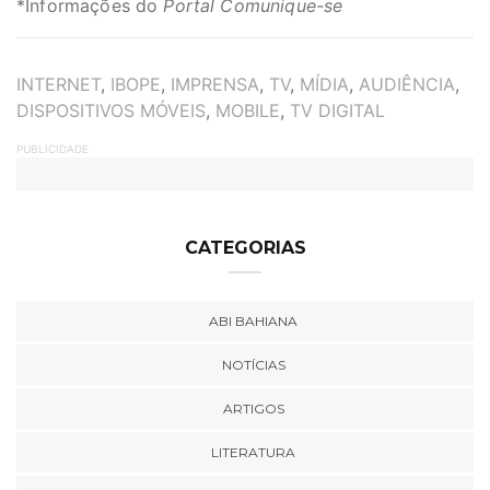
*Informações do
Portal Comunique-se
TAGS
INTERNET
,
IBOPE
,
IMPRENSA
,
TV
,
MÍDIA
,
AUDIÊNCIA
,
DISPOSITIVOS MÓVEIS
,
MOBILE
,
TV DIGITAL
PUBLICIDADE
CATEGORIAS
ABI BAHIANA
NOTÍCIAS
ARTIGOS
LITERATURA