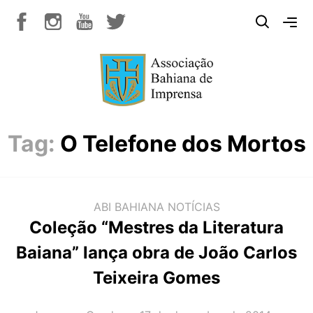
Tag:
O Telefone dos Mortos
ABI BAHIANA
NOTÍCIAS
Coleção “Mestres da Literatura
Baiana” lança obra de João Carlos
Teixeira Gomes
AUTOR(A):
DATA: