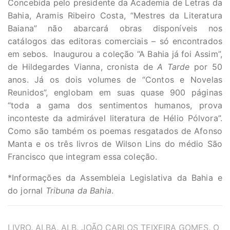
Concebida pelo presidente da Academia de Letras da
Bahia, Aramis Ribeiro Costa, “Mestres da Literatura
Baiana” não abarcará obras disponíveis nos
catálogos das editoras comerciais – só encontrados
em sebos. Inaugurou a coleção “A Bahia já foi Assim”,
de Hildegardes Vianna, cronista de
A Tarde
por 50
anos. Já os dois volumes de “Contos e Novelas
Reunidos”, englobam em suas quase 900 páginas
“toda a gama dos sentimentos humanos, prova
inconteste da admirável literatura de Hélio Pólvora”.
Como são também os poemas resgatados de Afonso
Manta e os três livros de Wilson Lins do médio São
Francisco que integram essa coleção.
*Informações da Assembleia Legislativa da Bahia e
do jornal
Tribuna da Bahia
.
TAGS
LIVRO
,
ALBA
,
ALB
,
JOÃO CARLOS TEIXEIRA GOMES
,
O