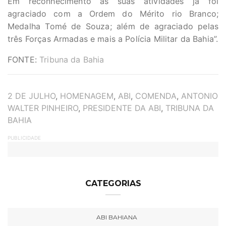
Em reconhecimento às suas atividades já foi
agraciado com a Ordem do Mérito rio Branco;
Medalha Tomé de Souza; além de agraciado pelas
três Forças Armadas e mais a Polícia Militar da Bahia”.
FONTE:
Tribuna da Bahia
TAGS
2 DE JULHO
,
HOMENAGEM
,
ABI
,
COMENDA
,
ANTONIO
WALTER PINHEIRO
,
PRESIDENTE DA ABI
,
TRIBUNA DA
BAHIA
PUBLICIDADE
CATEGORIAS
ABI BAHIANA