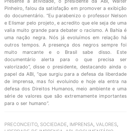
Presente à atividade, o presidente da ABI, Walter
Pinheiro, falou da satisfação em promover a exibição
do documentário. “Eu parabenizo o professor Nelson
e Elismar pelo projeto, e acredito que ele seja de uma
valia muito grande para debater o racismo. A Bahia é
uma nação negra. Nós já evoluímos em relação há
outros tempos. A presença dos negros sempre foi
muito marcante e o Brasil sabe disso. Este
documentário alerta para o que precisa ser
valorizado”, disse o presidente, destacando ainda o
papel da ABI, “que surgiu para a defesa da liberdade
de imprensa, mas foi evoluindo e hoje ela entra na
defesa dos Direitos Humanos, meio ambiente e uma
série de valores que são extremamente importantes
para o ser humano”.
TAGS
PRECONCEITO
,
SOCIEDADE
,
IMPRENSA
,
VALORES
,