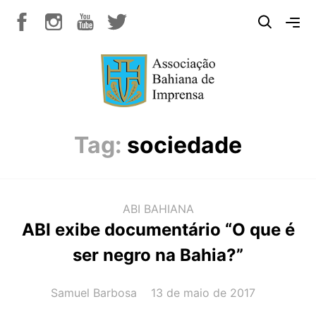
Tag:
sociedade
ABI BAHIANA
ABI exibe documentário “O que é
ser negro na Bahia?”
AUTOR(A):
DATA:
Samuel Barbosa
13 de maio de 2017