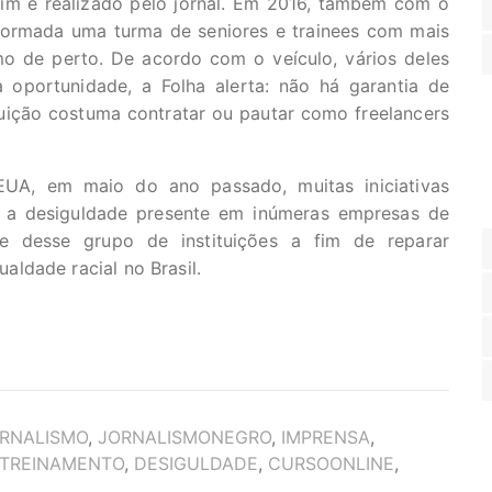
im é realizado pelo jornal. Em 2016, também com o
 formada uma turma de seniores e trainees com mais
o de perto. De acordo com o veículo, vários deles
 oportunidade, a Folha alerta: não há garantia de
tuição costuma contratar ou pautar como freelancers
UA, em maio do ano passado, muitas iniciativas
r a desiguldade presente em inúmeras empresas de
e desse grupo de instituições a fim de reparar
ldade racial no Brasil.
RNALISMO
,
JORNALISMONEGRO
,
IMPRENSA
,
TREINAMENTO
,
DESIGULDADE
,
CURSOONLINE
,