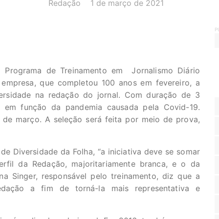
AUTOR(A):
DATA:
Redação
1 de março de 2021
P
o Programa de Treinamento em Jornalismo Diário
a empresa, que completou 100 anos em fevereiro, a
iversidade na redação do jornal. Com duração de 3
e em função da pandemia causada pela Covid-19.
 de março. A seleção será feita por meio de prova,
e Diversidade da Folha, “a iniciativa deve se somar
erfil da Redação, majoritariamente branca, e o da
a Singer, responsável pelo treinamento, diz que a
edação a fim de torná-la mais representativa e