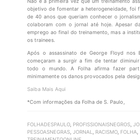
Não é a primeira vez que um treinamento ass
objetivo de fomentar a heterogeneidade, foi
de 40 anos que queriam conhecer o jornalism
colaboram com o jornal até hoje. Apesar da
emprego ao final do treinamento, mas a insti
os trainees.
Após o assassinato de George Floyd nos E
começaram a surgir a fim de tentar diminui
todo o mundo. A Folha afirma fazer part
minimamente os danos provocados pela desigua
Saiba Mais Aqui
*Com informações da Folha de S. Paulo,
TAGS
FOLHADESPAULO
,
PROFISSIONAISNEGROS
,
JO
PESSOASNEGRAS
,
JORNAL
,
RACISMO
,
FOLHA
,
TREINAMENTOONLINE