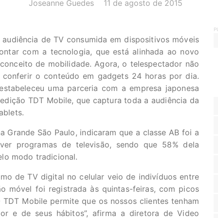
AUTOR(A):
DATA:
Joseanne Guedes
11 de agosto de 2015
P
audiência de TV consumida em dispositivos móveis
ontar com a tecnologia, que está alinhada ao novo
conceito de mobilidade. Agora, o telespectador não
 conferir o conteúdo em gadgets 24 horas por dia.
 estabeleceu uma parceria com a empresa japonesa
edição TDT Mobile, que captura toda a audiência da
ablets.
a Grande São Paulo, indicaram que a classe AB foi a
a ver programas de televisão, sendo que 58% dela
lo modo tradicional.
de TV digital no celular veio de indivíduos entre
o móvel foi registrada às quintas-feiras, com picos
“O TDT Mobile permite que os nossos clientes tenham
r e de seus hábitos”, afirma a diretora de Video