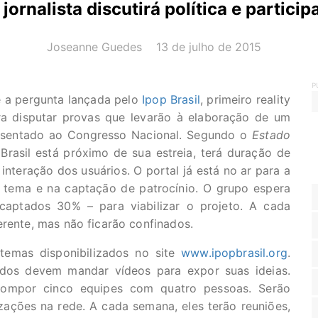
jornalista discutirá política e partici
AUTOR(A):
DATA:
Joseanne Guedes
13 de julho de 2015
P
é a pergunta lançada pelo
Ipop Brasil
, primeiro reality
a disputar provas que levarão à elaboração de um
apresentado ao Congresso Nacional. Segundo o
Estado
Brasil está próximo de sua estreia, terá duração de
 interação dos usuários. O portal já está no ar para a
m tema e na captação de patrocínio. O grupo espera
captados 30% – para viabilizar o projeto. A cada
erente, mas não ficarão confinados.
emas disponibilizados no site
www.ipopbrasil.org
.
ados devem mandar vídeos para expor suas ideias.
 compor cinco equipes com quatro pessoas. Serão
zações na rede. A cada semana, eles terão reuniões,