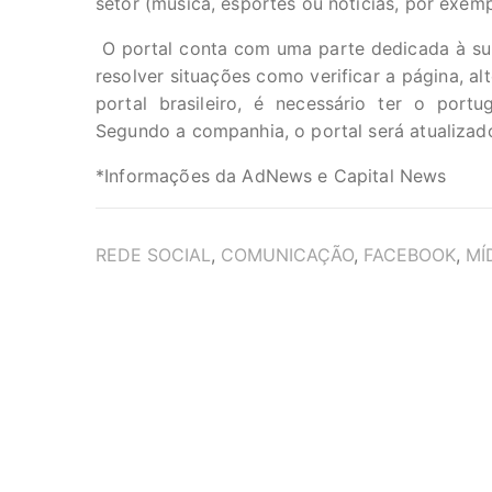
setor (música, esportes ou notícias, por exemp
O portal conta com uma parte dedicada à sup
resolver situações como verificar a página, al
portal brasileiro, é necessário ter o por
Segundo a companhia, o portal será atualiza
*Informações da AdNews e Capital News
TAGS
REDE SOCIAL
,
COMUNICAÇÃO
,
FACEBOOK
,
MÍ