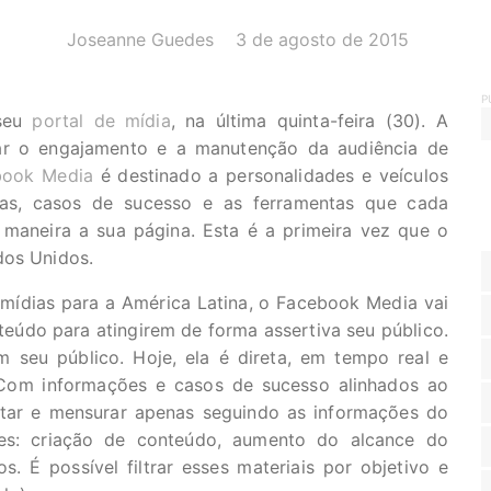
AUTOR(A):
DATA:
Joseanne Guedes
3 de agosto de 2015
P
 seu
portal de mídia
, na última quinta-feira (30). A
ar o engajamento e a manutenção da audiência de
book Media
é destinado a personalidades e veículos
cas, casos de sucesso e as ferramentas que cada
r maneira a sua página. Esta é a primeira vez que o
dos Unidos.
 mídias para a América Latina, o Facebook Media vai
nteúdo para atingirem de forma assertiva seu público.
seu público. Hoje, ela é direta, em tempo real e
Com informações e casos de sucesso alinhados ao
cutar e mensurar apenas seguindo as informações do
tes: criação de conteúdo, aumento do alcance do
. É possível filtrar esses materiais por objetivo e