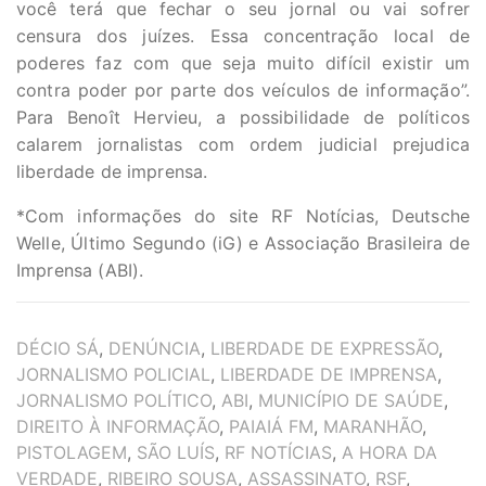
você terá que fechar o seu jornal ou vai sofrer
censura dos juízes. Essa concentração local de
poderes faz com que seja muito difícil existir um
contra poder por parte dos veículos de informação”.
Para Benoît Hervieu, a possibilidade de políticos
calarem jornalistas com ordem judicial prejudica
liberdade de imprensa.
*Com informações do site RF Notícias, Deutsche
Welle, Último Segundo (iG) e Associação Brasileira de
Imprensa (ABI).
TAGS
DÉCIO SÁ
,
DENÚNCIA
,
LIBERDADE DE EXPRESSÃO
,
JORNALISMO POLICIAL
,
LIBERDADE DE IMPRENSA
,
JORNALISMO POLÍTICO
,
ABI
,
MUNICÍPIO DE SAÚDE
,
DIREITO À INFORMAÇÃO
,
PAIAIÁ FM
,
MARANHÃO
,
PISTOLAGEM
,
SÃO LUÍS
,
RF NOTÍCIAS
,
A HORA DA
VERDADE
,
RIBEIRO SOUSA
,
ASSASSINATO
,
RSF
,