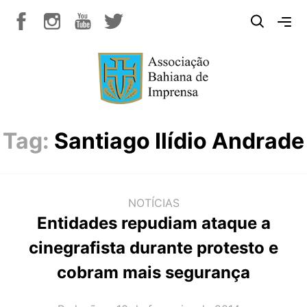
Tag:
Santiago Ilídio Andrade
NOTÍCIAS
Entidades repudiam ataque a
cinegrafista durante protesto e
cobram mais segurança
AUTOR(A):
DATA: