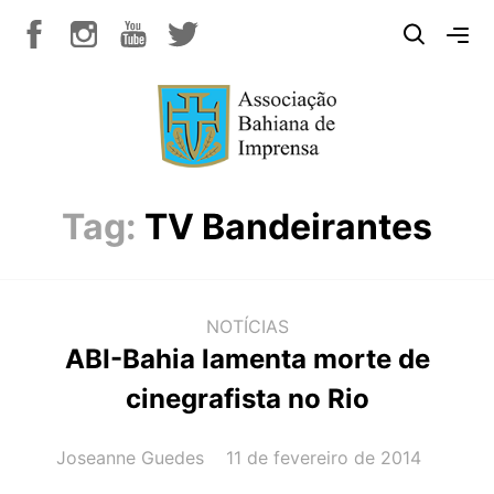
Tag:
TV Bandeirantes
NOTÍCIAS
ABI-Bahia lamenta morte de
cinegrafista no Rio
AUTOR(A):
DATA:
Joseanne Guedes
11 de fevereiro de 2014