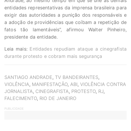
Andrade, ao mesmo tempo em que se une às demais
entidades representativas da imprensa brasileira para
exigir das autoridades a punição dos responsáveis e
a adoção de providências que coíbam a repetição de
fatos tão lamentáveis”, afirmou Walter Pinheiro,
presidente da entidade.
Leia mais:
Entidades repudiam ataque a cinegrafista
durante protesto e cobram mais segurança
TAGS
SANTIAGO ANDRADE
,
TV BANDEIRANTES
,
VIOLÊNCIA
,
MANIFESTAÇÃO
,
ABI
,
VIOLÊNCIA CONTRA
JORNALISTA
,
CINEGRAFISTA
,
PROTESTO
,
RJ
,
FALECIMENTO
,
RIO DE JANEIRO
PUBLICIDADE