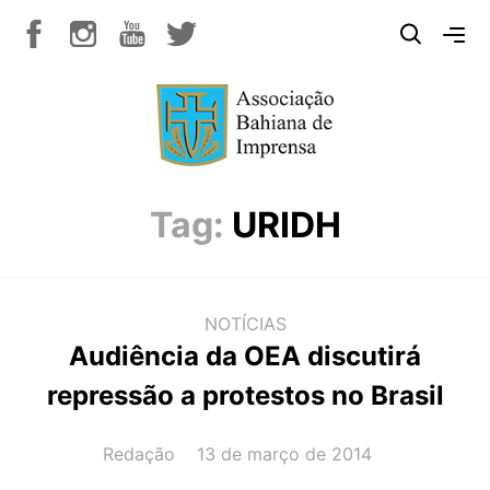
Tag:
URIDH
NOTÍCIAS
Audiência da OEA discutirá
repressão a protestos no Brasil
AUTOR(A):
DATA:
Redação
13 de março de 2014