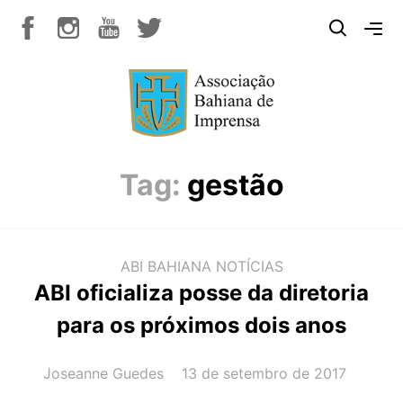
Tag:
gestão
ABI BAHIANA
NOTÍCIAS
ABI oficializa posse da diretoria
para os próximos dois anos
AUTOR(A):
DATA:
Joseanne Guedes
13 de setembro de 2017