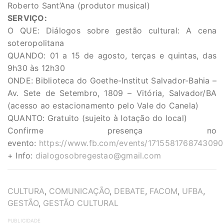
Roberto Sant’Ana (produtor musical)
SERVIÇO:
O QUE: Diálogos sobre gestão cultural: A cena
soteropolitana
QUANDO: 01 a 15 de agosto, terças e quintas, das
9h30 às 12h30
ONDE: Biblioteca do Goethe-Institut Salvador-Bahia –
Av. Sete de Setembro, 1809 – Vitória, Salvador/BA
(acesso ao estacionamento pelo Vale do Canela)
QUANTO: Gratuito (sujeito à lotação do local)
Confirme presença no
evento:
https://www.fb.com/events/1715581768743090
+ Info:
dialogosobregestao@gmail.com
TAGS
CULTURA
,
COMUNICAÇÃO
,
DEBATE
,
FACOM
,
UFBA
,
GESTÃO
,
GESTÃO CULTURAL
PUBLICIDADE