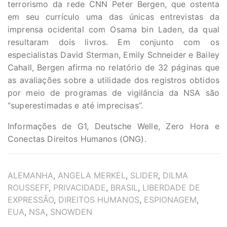
terrorismo da rede CNN Peter Bergen, que ostenta
em seu currículo uma das únicas entrevistas da
imprensa ocidental com Osama bin Laden, da qual
resultaram dois livros. Em conjunto com os
especialistas David Sterman, Emily Schneider e Bailey
Cahall, Bergen afirma no relatório de 32 páginas que
as avaliações sobre a utilidade dos registros obtidos
por meio de programas de vigilância da NSA são
“superestimadas e até imprecisas”.
Informações de G1, Deutsche Welle, Zero Hora e
Conectas Direitos Humanos (ONG).
TAGS
ALEMANHA
,
ANGELA MERKEL
,
SLIDER
,
DILMA
ROUSSEFF
,
PRIVACIDADE
,
BRASIL
,
LIBERDADE DE
EXPRESSÃO
,
DIREITOS HUMANOS
,
ESPIONAGEM
,
EUA
,
NSA
,
SNOWDEN