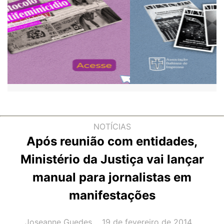
NOTÍCIAS
Após reunião com entidades,
Ministério da Justiça vai lançar
manual para jornalistas em
manifestações
AUTOR(A):
DATA:
Joseanne Guedes
19 de fevereiro de 2014