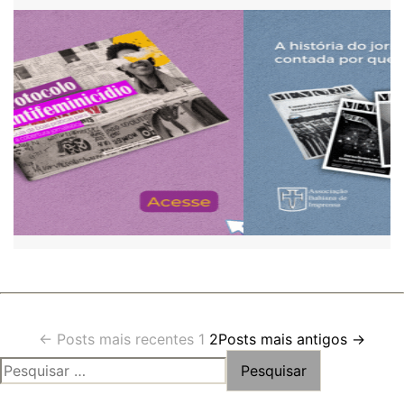
Paginação
←
Posts
mais recentes
1
2
Posts
mais antigos
→
PESQUISAR
de
POR: