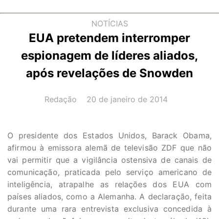
NOTÍCIAS
EUA pretendem interromper
espionagem de líderes aliados,
após revelações de Snowden
AUTOR(A):
DATA:
Redação
20 de janeiro de 2014
O presidente dos Estados Unidos, Barack Obama,
afirmou à emissora alemã de televisão ZDF que não
vai permitir que a vigilância ostensiva de canais de
comunicação, praticada pelo serviço americano de
inteligência, atrapalhe as relações dos EUA com
países aliados, como a Alemanha. A declaração, feita
durante uma rara entrevista exclusiva concedida à